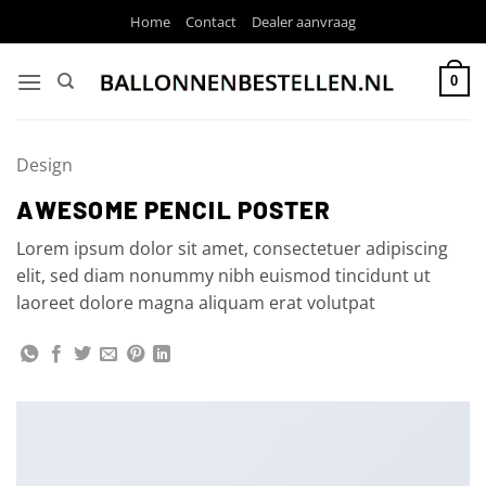
Ga
Home
Contact
Dealer aanvraag
naar
inhoud
0
Design
AWESOME PENCIL POSTER
Lorem ipsum dolor sit amet, consectetuer adipiscing
elit, sed diam nonummy nibh euismod tincidunt ut
laoreet dolore magna aliquam erat volutpat