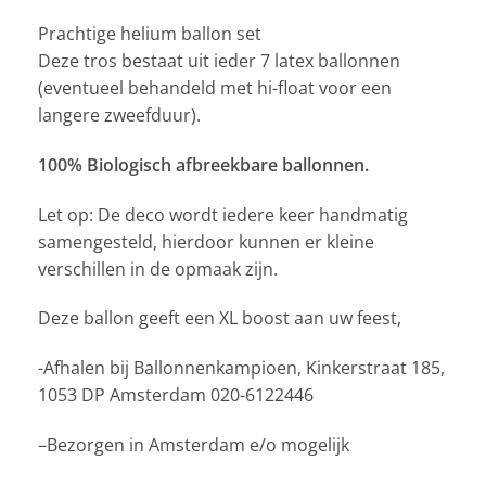
prijs
prijs
was:
is:
Prachtige helium ballon set
€17,50.
€16,00.
Deze tros bestaat uit ieder 7 latex ballonnen
(eventueel behandeld met hi-float voor een
langere zweefduur).
100% Biologisch afbreekbare ballonnen.
Let op: De deco wordt iedere keer handmatig
samengesteld, hierdoor kunnen er kleine
verschillen in de opmaak zijn.
Deze ballon geeft een XL boost aan uw feest,
-Afhalen bij Ballonnenkampioen, Kinkerstraat 185,
1053 DP Amsterdam 020-6122446
–Bezorgen in Amsterdam e/o mogelijk