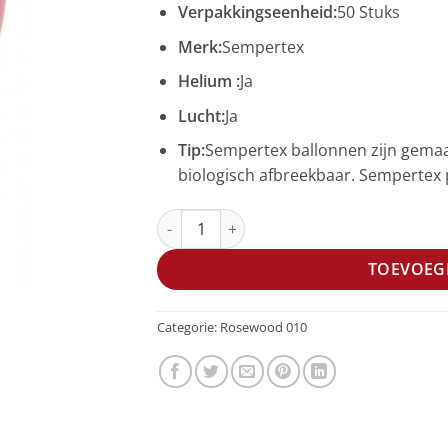
Verpakkingseenheid:
50 Stuks
Merk:
Sempertex
Helium :
Ja
Lucht:
Ja
Tip:
Sempertex ballonnen zijn gemaa
biologisch afbreekbaar. Sempertex p
R12 - Rosewood - 010 - 50 Stuks aantal
TOEVOEG
Categorie:
Rosewood 010