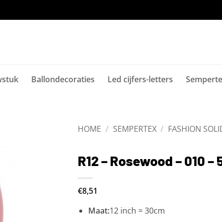
stuk
Ballondecoraties
Led cijfers-letters
Sempert
HOME
/
SEMPERTEX
/
FASHION SOLI
Toevoegen
aan
verlanglijst
R12 – Rosewood – 010 – 
€
8,51
Maat:
12 inch = 30cm