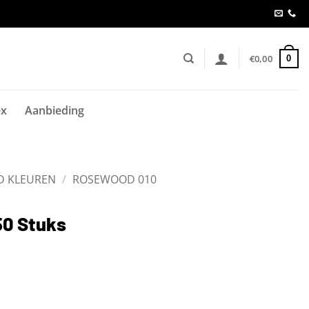
€
0,00
0
ex
Aanbieding
D KLEUREN
/
ROSEWOOD 010
50 Stuks