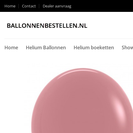
Ga
Home
Contact
Dealer aanvraag
naar
inhoud
Home
Helium Ballonnen
Helium boeketten
Show