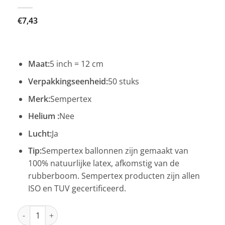
€
7,43
Maat:
5 inch = 12 cm
Verpakkingseenheid:
50 stuks
Merk:
Sempertex
Helium :
Nee
Lucht:
Ja
Tip:
Sempertex ballonnen zijn gemaakt van
100% natuurlijke latex, afkomstig van de
rubberboom. Sempertex producten zijn allen
ISO en TUV gecertificeerd.
R5 - Reflex Gold - 970 - 50 Stuks aantal